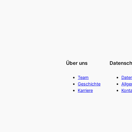
Über uns
Datensch
Team
Date
Geschichte
Allg
Karriere
Konta