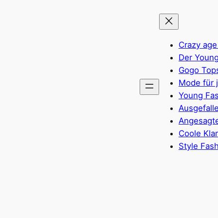
Crazy age
Der Young
Gogo Top
Mode für 
Young Fas
Ausgefall
Angesagte
Coole Kla
Style Fas