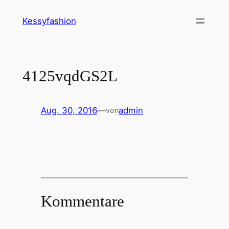
Zum
Kessyfashion
Inhalt
springen
4125vqdGS2L
Aug. 30, 2016
—
admin
von
Kommentare