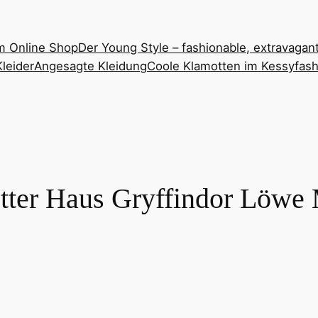
m Online Shop
Der Young Style – fashionable, extravagan
leider
Angesagte Kleidung
Coole Klamotten im Kessyfash
otter Haus Gryffindor Löwe 