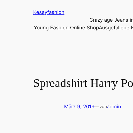
Zum
Kessyfashion
Inhalt
Crazy age Jeans i
springen
Young Fashion Online Shop
Ausgefallene K
Spreadshirt Harry P
März 9, 2019
—
admin
von