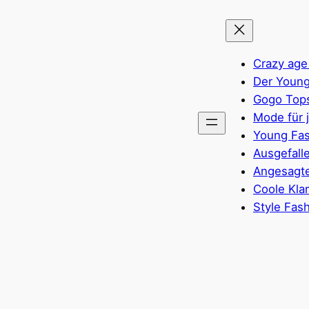
Crazy age
Der Young
Gogo Top
Mode für 
Young Fas
Ausgefall
Angesagte
Coole Kla
Style Fas