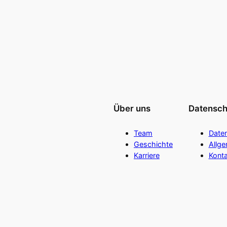
Über uns
Datensch
Team
Date
Geschichte
Allg
Karriere
Konta