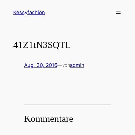
Zum
Kessyfashion
Inhalt
springen
41Z1tN3SQTL
Aug. 30, 2016
—
admin
von
Kommentare