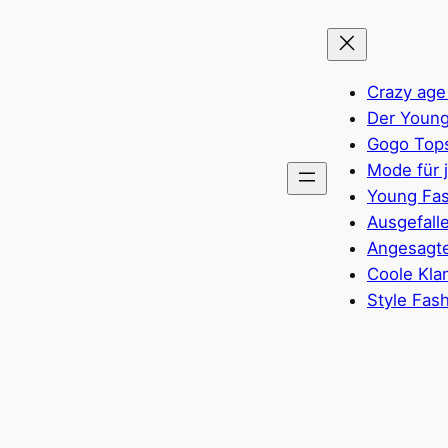
Crazy age
Der Young
Gogo Top
Mode für 
Young Fas
Ausgefall
Angesagte
Coole Kla
Style Fas