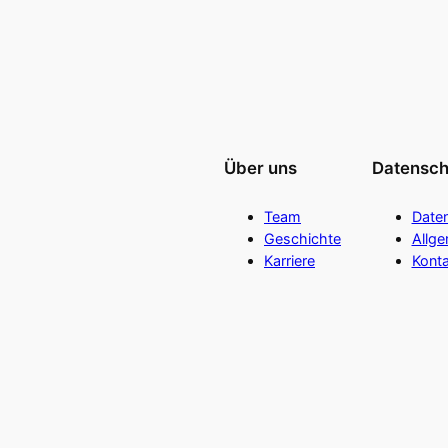
Über uns
Datensch
Team
Date
Geschichte
Allg
Karriere
Konta