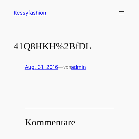
Zum
Kessyfashion
Inhalt
springen
41Q8HKH%2BfDL
Aug. 31, 2016
—
admin
von
Kommentare