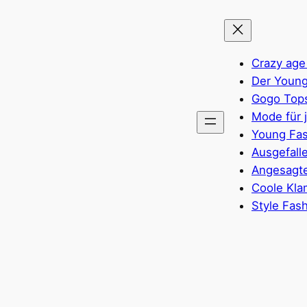
Crazy age
Der Young
Gogo Top
Mode für 
Young Fas
Ausgefall
Angesagte
Coole Kla
Style Fas