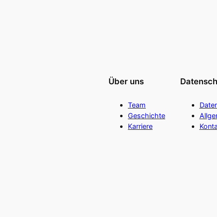
Über uns
Datensch
Team
Date
Geschichte
Allg
Karriere
Konta