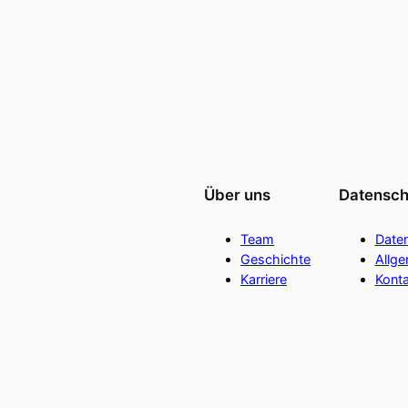
Über uns
Datensch
Team
Date
Geschichte
Allg
Karriere
Konta