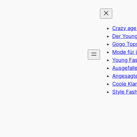
Crazy age
Der Young
Gogo Top
Mode für 
Young Fas
Ausgefall
Angesagte
Coole Kla
Style Fas