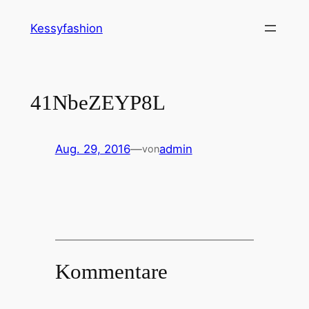
Zum
Kessyfashion
Inhalt
springen
41NbeZEYP8L
Aug. 29, 2016
—
admin
von
Kommentare