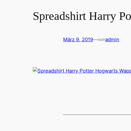
Spreadshirt Harry P
März 9, 2019
—
admin
von