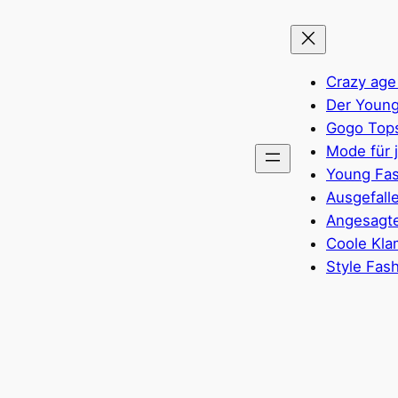
Crazy age
Der Young
Gogo Top
Mode für 
Young Fas
Ausgefall
Angesagte
Coole Kla
Style Fas