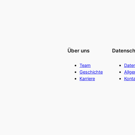
Über uns
Datensch
Team
Date
Geschichte
Allg
Karriere
Konta