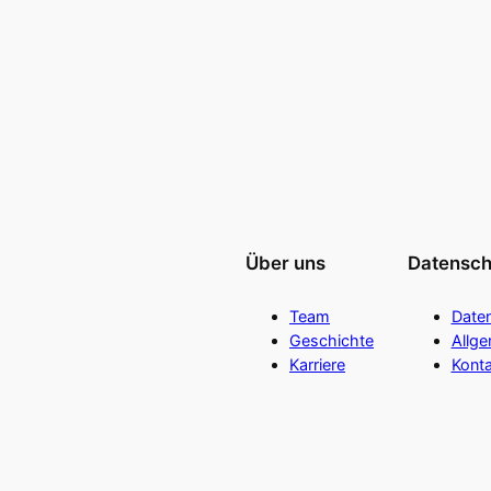
Über uns
Datensch
Team
Date
Geschichte
Allg
Karriere
Konta