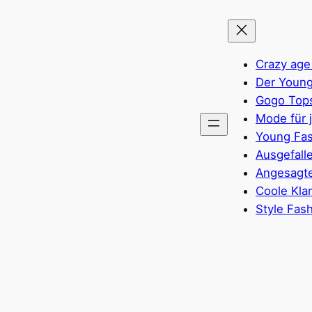
Crazy age
Der Young
Gogo Top
Mode für 
Young Fas
Ausgefall
Angesagte
Coole Kla
Style Fas