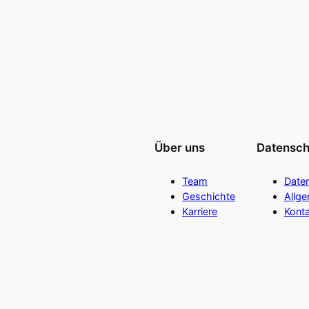
Über uns
Datensch
Team
Date
Geschichte
Allg
Karriere
Konta