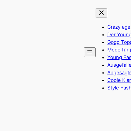
Crazy age
Der Young
Gogo Top
Mode für 
Young Fas
Ausgefall
Angesagte
Coole Kla
Style Fas